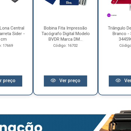
Lona Central
Bobina Fita Impressão
Triângulo D
rreta Sider -
Tacógrafo Digital Modelo
Branco - 
 cm
BVDR Marca DM...
34459
: 17669
Código: 16702
Código
r preço
Ver preço
Ver