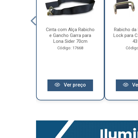
cêndio 6Kg Po
Cinta com Alça Rabicho
Rabicho da 
3 Anos de
e Gancho Garra para
Lock para Ca
antia
Lona Sider 70cm
43
o: 11441
Código: 17668
Código
r preço
Ver preço
Ve