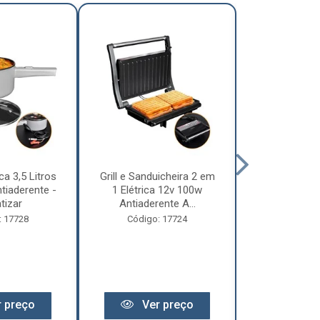
ca 3,5 Litros
Grill e Sanduicheira 2 em
Chaleira Elét
tiaderente -
1 Elétrica 12v 100w
1 Litro 
tizar
Antiaderente A...
Motorhome 
: 17728
Código: 17724
Código:
 preço
Ver preço
Ver