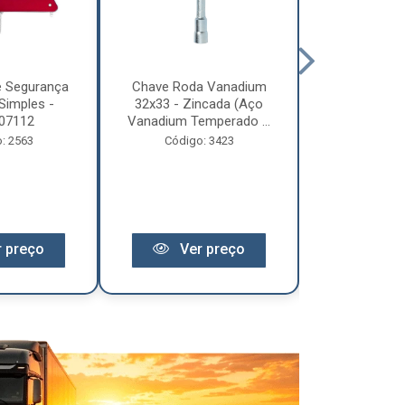
e Segurança
Chave Roda Vanadium
Arco Lona C
Simples -
32x33 - Zincada (Aço
Trem 2
07112
Vanadium Temperado ...
Código:
: 2563
Código: 3423
 preço
Ver preço
Ver