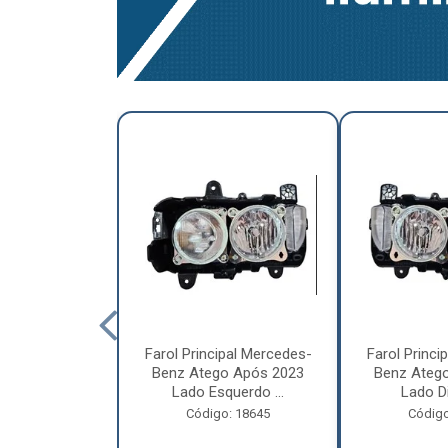
a Traseira
Farol Principal Mercedes-
Farol Princi
olvo FH, FM,
Benz Atego Após 2023
Benz Ateg
015 Lado ...
Lado Esquerdo ...
Lado Dir
o: 18185
Código: 18645
Código