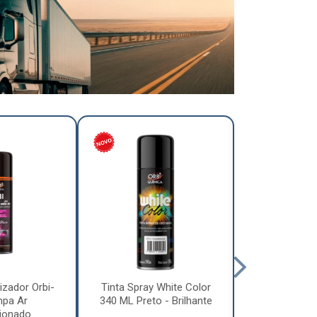
izador Orbi-
Tinta Spray White Color
Tinta Spray 
mpa Ar
340 ML Preto - Brilhante
340 ML Pre
ionado