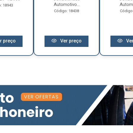
Automotivo...
Automo
: 18943
Código: 18438
Código
r preço
Ver preço
Ver