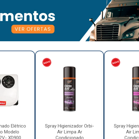
nado Elétrico
Spray Higienizador Orbi-
Spray Higien
o Modelo
Air Limpa Ar
Air Li
12V- XD900
Condicionado
Condic