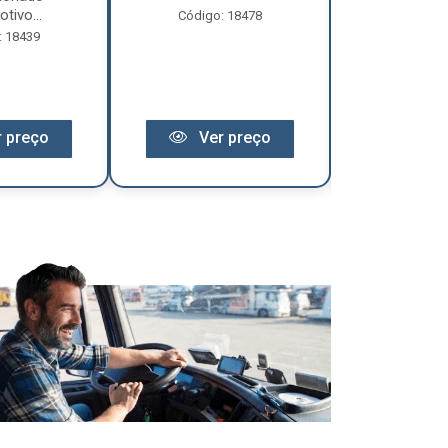
tivo...
Código: 18478
Código:
: 18439
 preço
Ver preço
Ver