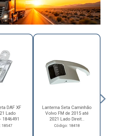
eta DAF XF
Lanterna Seta Caminhão
Lanterna Se
21 Lado
Volvo FM de 2015 até
Volvo FM d
- 1846491
2021 Lado Direit...
2021 Lado 
: 18547
Código: 18418
Código: