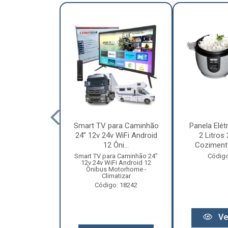
nha Caminhão
Smart TV para Caminhão
Panela Elét
m - Madeira
24” 12v 24v WiFi Android
2 Litros
Especial
12 Ôni...
Cozimento
o: 12131
Smart TV para Caminhão 24"
Código
12v 24v WiFi Android 12
Ônibus Motorhome -
Climatizar
Código: 18242
r preço
Ve