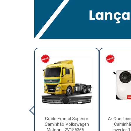
lumínio para
Grade Frontal Superior
Ar Condicio
hão Furo
Caminhão Volkswagen
Caminhã
7,5 x 6.00 –
Meteor - 2V185365...
Inverter 