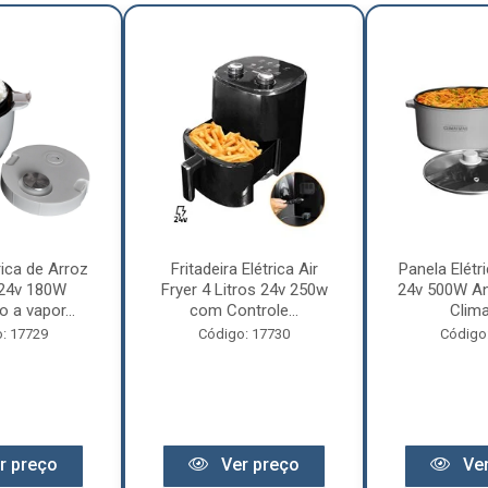
rica de Arroz
Fritadeira Elétrica Air
Panela Elétri
 24v 180W
Fryer 4 Litros 24v 250w
24v 500W An
 a vapor...
com Controle...
Clima
: 17729
Código: 17730
Código
r preço
Ver preço
Ver