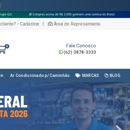
ras acima de R$ 3.000 ganham uma camisa do Brasil
|
cliente? - Cadastrar
Área do Representante
Fale Conosco
0
(62) 3878-3333
en
Ar Condicionado p/ Caminhão
MARCAS
BLOG