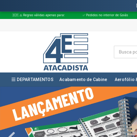
as apenas para:
✅ Pedidos no interior de Goiás
✅ Pedidos aprovados a
DEPARTAMENTOS
Acabamento de Cabine
Aerofólio 