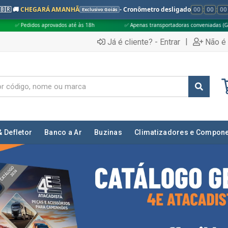
🇧🇷 🚚
CHEGARÁ AMANHÃ
- Cronômetro desligado
00
:
00
:
00
Exclusivo Goiás
té às 18h
✅ Apenas transportadoras conveniadas (Grupo G5)
🎁 Comp
|
Já é cliente? - Entrar
Não é 
& Defletor
Banco a Ar
Buzinas
Climatizadores e Compon