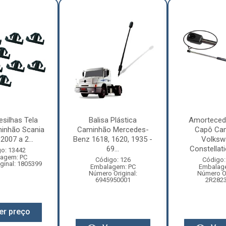
esilhas Tela
Balisa Plástica
Amorteced
inhão Scania
Caminhão Mercedes-
Capô Ca
2007 a 2...
Benz 1618, 1620, 1935 -
Volksw
69...
Constellati
o: 13442
agem: PC
Código: 126
Código:
ginal: 1805399
Embalagem: PC
Embalag
Número Original:
Número Or
6945950001
2R282
er preço