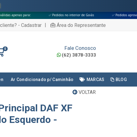
a:
✅ Pedidos no interior de Goiás
✅ Pedidos aprovados até às 18h
|
cliente? - Cadastrar
Área do Representante
Fale Conosco
0
(62) 3878-3333
en
Ar Condicionado p/ Caminhão
MARCAS
BLOG
VOLTAR
Principal DAF XF
o Esquerdo -