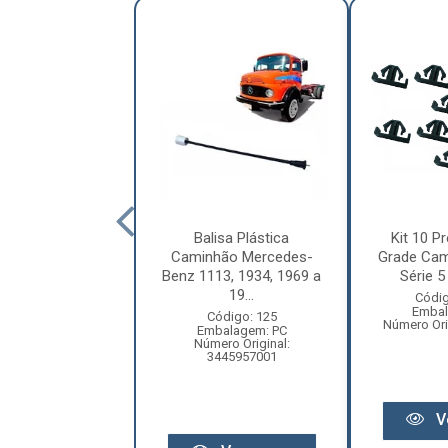
letor Coluna
Balisa Plástica
Kit 10 Pr
ão Volkswagen
Caminhão Mercedes-
Grade Cam
ellation Após
Benz 1113, 1934, 1969 a
Série 5 
2010 ...
19...
Códig
Embal
digo: 12209
Código: 125
Número Ori
balagem: PC
Embalagem: PC
ero Original:
Número Original:
R2809559A
3445957001
V