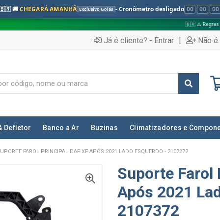
🇧🇷 🚚
CHEGARÁ AMANHÃ
- Cronômetro desligado
00
:
00
:
00
Exclusivo Goiás
🇧🇷 ⚠️ Regras válidas apenas par
|
Já é cliente? - Entrar
Não é 
& Defletor
Banco a Ar
Buzinas
Climatizadores e Compon
UPORTE FAROL PRINCIPAL DAF XF APÓS 2021 LADO ESQUERDO - 2107372
Suporte Farol 
Após 2021 Lad
2107372