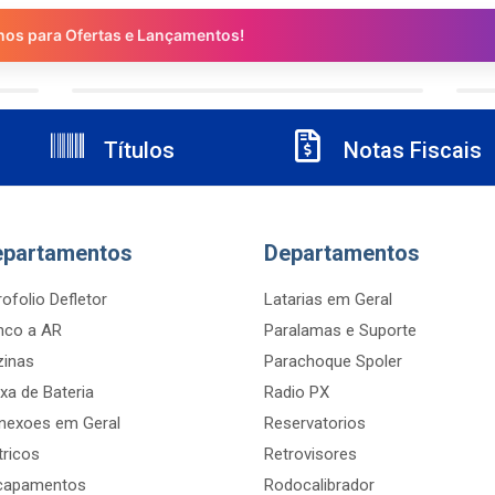
nos para Ofertas e Lançamentos!
Títulos
Notas Fiscais
epartamentos
Departamentos
ofolio Defletor
Latarias em Geral
nco a AR
Paralamas e Suporte
zinas
Parachoque Spoler
xa de Bateria
Radio PX
nexoes em Geral
Reservatorios
tricos
Retrovisores
capamentos
Rodocalibrador