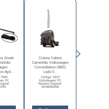
or Grade
Coluna Cabine
Defletor Co
minhão
Caminhão Volkswagen
Caminhão Vol
agen
Constellation (ABS)
Constellatio
on Apó...
Lado E...
2010 ...
 7944
Código: 9225
Código: 12
em: PC
Embalagem: PC
Embalagem:
iginal:
Número Original:
Número Origi
3359
2R2809055A
2R280955