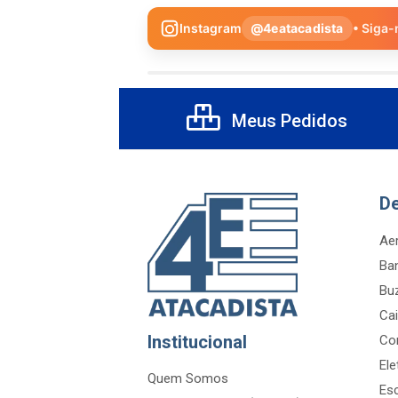
Instagram
@4eatacadista
• Siga-
Meus Pedidos
D
Aer
Ba
Bu
Cai
Institucional
Co
Ele
Quem Somos
Es