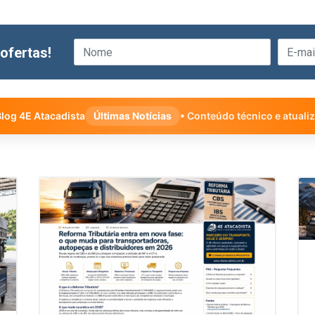
ofertas!
log 4E Atacadista
Últimas Notícias
• Conteúdo técnico e atuali