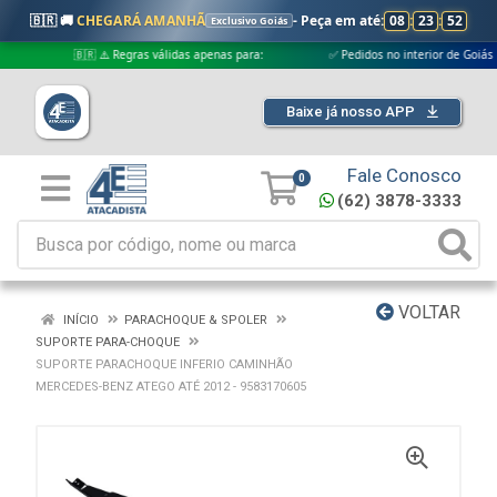
🇧🇷 🚚
CHEGARÁ AMANHÃ
- Peça em até:
08
:
23
:
51
Exclusivo Goiás
🇧🇷 ⚠️ Regras válidas apenas para:
✅ Pedidos no interior de Goiás
Baixe já nosso APP
Fale Conosco
0
(62) 3878-3333
VOLTAR
INÍCIO
PARACHOQUE & SPOLER
SUPORTE PARA-CHOQUE
SUPORTE PARACHOQUE INFERIO CAMINHÃO
MERCEDES-BENZ ATEGO ATÉ 2012 - 9583170605