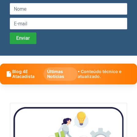
Blog 4E
Últimas
• Conteúdo técnico e
Atacadista
Notícias
atualizado.