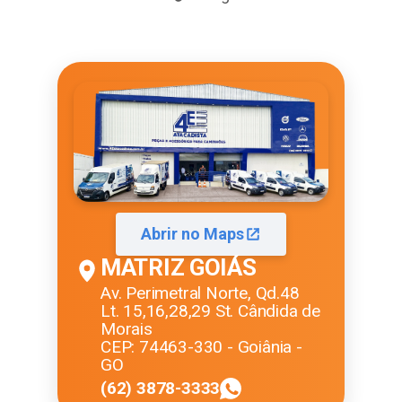
Abrir no Maps
MATRIZ GOIÁS
Av. Perimetral Norte, Qd.48
Lt. 15,16,28,29 St. Cândida de
Morais
CEP: 74463-330 - Goiânia -
GO
(62) 3878-3333