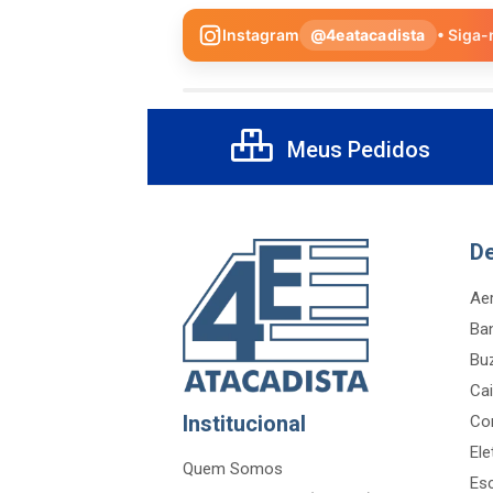
Instagram
@4eatacadista
• Siga-
Meus Pedidos
D
Aer
Ba
Bu
Cai
Institucional
Co
Ele
Quem Somos
Es