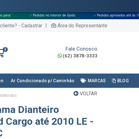
 Pedidos no interior de Goiás
✅ Pedidos aprovados até às 18h
✅ Apen
|
cliente? - Cadastrar
Área do Representante
Fale Conosco
0
(62) 3878-3333
en
Ar Condicionado p/ Caminhão
MARCAS
BLOG
VOLTAR
455W010DC
ama Dianteiro
 Cargo até 2010 LE -
C