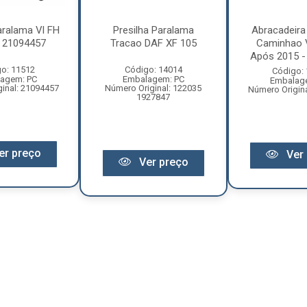
aralama Vl FH
Presilha Paralama
Abracadeira
- 21094457
Tracao DAF XF 105
Caminhao 
Após 2015 -
o: 11512
Código: 14014
Código:
agem: PC
Embalagem: PC
Embalag
inal: 21094457
Número Original: 122035
Número Origin
1927847
er preço
Ver 
Ver preço