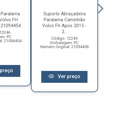
 Paralama
Suporte Abraçadeira
Suporte Par
Volvo FH
Paralama Caminhão
Tracao Vl FH/
 21094454
Volvo Fh Apos 2015 -
98/ - 1077
2...
 12246
Código: 22
em: PC
Embalagem:
Código: 12245
al: 21094454
Número Original:
Embalagem: PC
Número Original: 21094456
preço
Ver pr
Ver preço