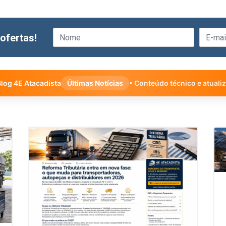
ofertas!
log 4E Atacadista
Últimas Notícias
• Conteúdo técnico e atuali