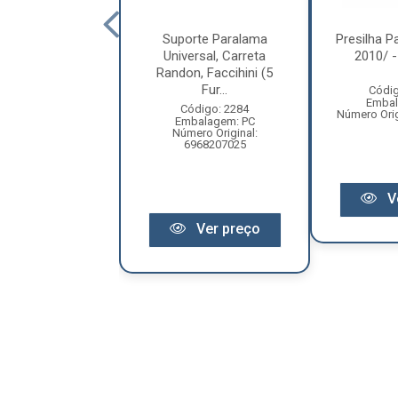
rte Paralama
Suporte Paralama
Presilha P
o Vl FH/NH /FM
Universal, Carreta
2010/ 
/ - 1077451
Randon, Faccihini (5
Fur...
Códig
ódigo: 2296
Embal
balagem: PC
Código: 2284
Número Orig
Original: 1077451
Embalagem: PC
Número Original:
6968207025
V
Ver preço
Ver preço