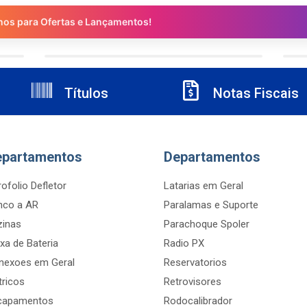
nos para Ofertas e Lançamentos!
Títulos
Notas Fiscais
epartamentos
Departamentos
ofolio Defletor
Latarias em Geral
nco a AR
Paralamas e Suporte
zinas
Parachoque Spoler
xa de Bateria
Radio PX
nexoes em Geral
Reservatorios
tricos
Retrovisores
capamentos
Rodocalibrador