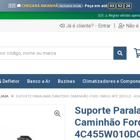
🇧🇷 🚚
CHEGARÁ AMANHÃ
- Peça em até:
03
:
52
:
25
Exclusivo Goiás
🇧🇷 ⚠️ Regras válidas apenas para:
✅
|
Já é cliente? - Entrar
Não é 
& Defletor
Banco a Ar
Buzinas
Climatizadores e Compon
LAMA
SUPORTE PARALAMA DIANTEIRO CAMINHÃO FORD CARGO ATÉ 2010 LE - 4C
Suporte Paral
Caminhão Ford
4C455W010D