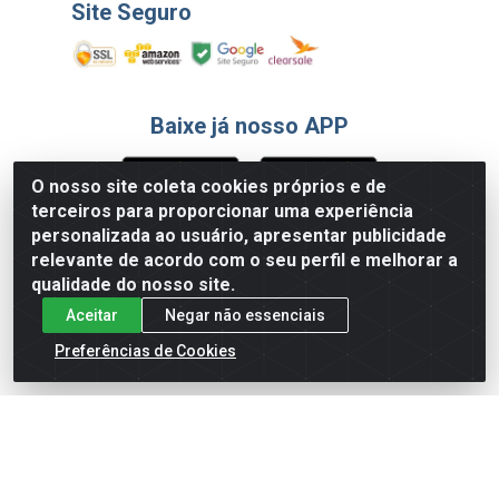
Site Seguro
Baixe já nosso APP
O nosso site coleta cookies próprios e de
terceiros para proporcionar uma experiência
Formas de Pagamento
personalizada ao usuário, apresentar publicidade
relevante de acordo com o seu perfil e melhorar a
qualidade do nosso site.
Aceitar
Negar não essenciais
Preferências de Cookies
English
Español
×