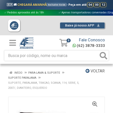
🇧🇷 🚚
CHEGARÁ AMANHÃ
- Peça em até:
04
:
00
:
11
Exclusivo Goiás
Pedidos aprovados até às 18h
✅ Apenas transportadoras conveniadas (Grupo G5)
Baixe já nosso APP
Fale Conosco
0
(62) 3878-3333
VOLTAR
INÍCIO
PARA-LAMA & SUPORTE
SUPORTE PARALAMA
SUPORTE, PARALAMA, TRACAO, SCANIA, 114, SERIE, 5,
2007/, DIANTEIRO, ESQUERDO