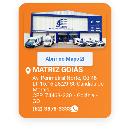
Abrir no Maps
MATRIZ GOIÁS
Av. Perimetral Norte, Qd.48
Lt. 15,16,28,29 St. Cândida de
Morais
CEP: 74463-330 - Goiânia -
GO
(62) 3878-3333