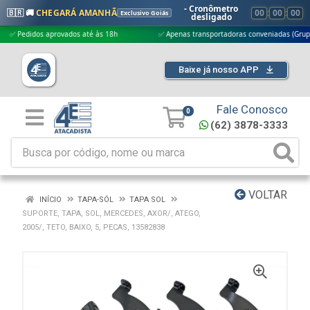
- Cronômetro
🇧🇷 🚚
CHEGARÁ AMANHÃ
00
:
00
:
00
Exclusivo Goiás
desligado
edidos aprovados até às 18h
✅ Apenas transportadoras conveniadas (Grupo G5)
Baixe já nosso APP
Fale Conosco
0
(62) 3878-3333
VOLTAR
INÍCIO
TAPA-SÓL
TAPA SOL
SUPORTE, TAPA, SOL, MERCEDES, AXOR/, ATEGO,
2005/, TETO, BAIXO, 5, PECAS, 13582838