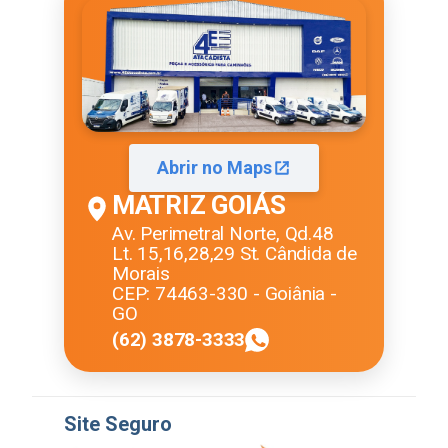
Abrir no Maps
MATRIZ GOIÁS
Av. Perimetral Norte, Qd.48
Lt. 15,16,28,29 St. Cândida de
Morais
CEP: 74463-330 - Goiânia -
GO
(62) 3878-3333
Site Seguro