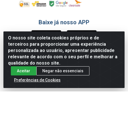
Baixe já nosso APP
O nosso site coleta cookies próprios e de
terceiros para proporcionar uma experiência
Formas de Pagamento
personalizada ao usuário, apresentar publicidade
relevante de acordo com o seu perfil e melhorar a
qualidade do nosso site.
Aceitar
Negar não essenciais
Preferências de Cookies
English
Español
×
ENTRE EM CAMPO COM A 4E!