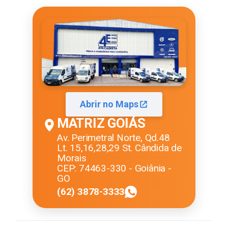
Abrir no Maps
MATRIZ GOIÁS
Av. Perimetral Norte, Qd.48
Lt. 15,16,28,29 St. Cândida de
Morais
CEP: 74463-330 - Goiânia -
GO
(62) 3878-3333