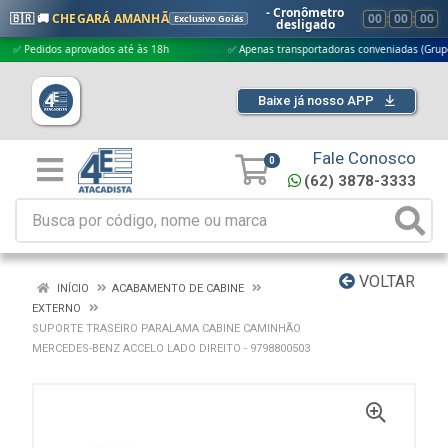
- Cronômetro
🇧🇷 🚚
CHEGARÁ AMANHÃ
00
:
00
:
00
Exclusivo Goiás
desligado
edidos aprovados até às 18h
✅ Apenas transportadoras conveniadas (Grupo G5)
Baixe já nosso APP
Fale Conosco
0
(62) 3878-3333
VOLTAR
INÍCIO
ACABAMENTO DE CABINE
EXTERNO
SUPORTE TRASEIRO PARALAMA CABINE CAMINHÃO
MERCEDES-BENZ ACCELO LADO DIREITO - 9798800503