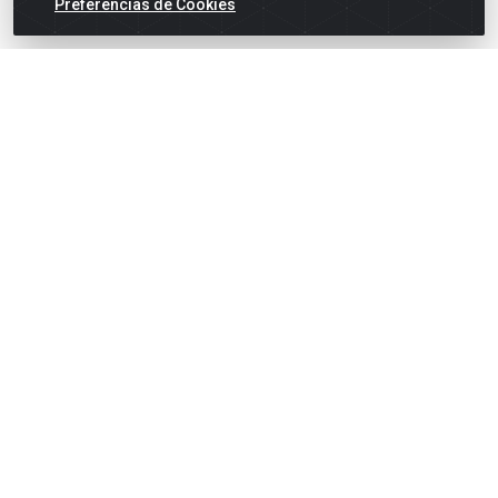
Preferências de Cookies
English
Español
×
ENTRE EM CAMPO COM A 4E!
Vista a camisa de quem joga para vencer.
🎁 Nas compras acima de R$ 3.000,00