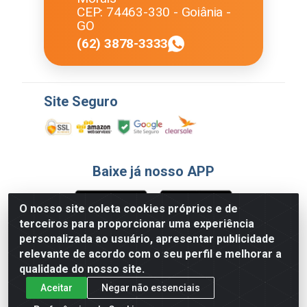
CEP: 74463-330 - Goiânia -
GO
(62) 3878-3333
Site Seguro
Baixe já nosso APP
O nosso site coleta cookies próprios e de
terceiros para proporcionar uma experiência
Formas de Pagamento
personalizada ao usuário, apresentar publicidade
relevante de acordo com o seu perfil e melhorar a
qualidade do nosso site.
Aceitar
Negar não essenciais