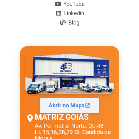
YouTube
Linkedin
Blog
Abrir no Maps
MATRIZ GOIÁS
Av. Perimetral Norte, Qd.48
Lt. 15,16,28,29 St. Cândida de
Morais