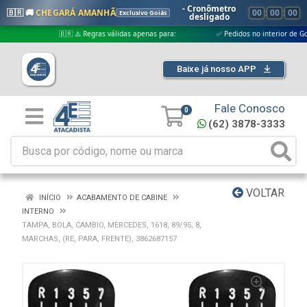
- Cronômetro
🇧🇷 🚚
CHEGARÁ AMANHÃ
00
:
00
:
00
Exclusivo Goiás
desligado
🇧🇷 ⚠️ Regras válidas apenas para:
✅ Pedidos no interior de Goiás
Baixe já nosso APP
Fale Conosco
0
(62) 3878-3333
VOLTAR
INÍCIO
ACABAMENTO DE CABINE
INTERNO
TAMPA, BOLA, CAMBIO, MERCEDES, 1618, 89/95, 8,
MARCHAS, (RE, PARA, FRENTE), 3862687157