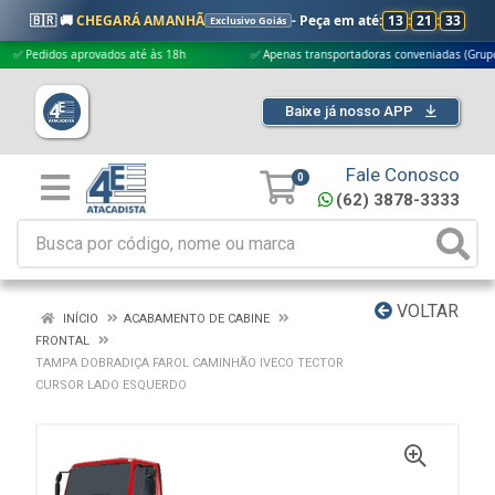
🇧🇷 🚚
CHEGARÁ AMANHÃ
- Peça em até:
13
:
21
:
33
Exclusivo Goiás
edidos aprovados até às 18h
✅ Apenas transportadoras conveniadas (Grupo G5)
Baixe já nosso APP
Fale Conosco
0
(62) 3878-3333
VOLTAR
INÍCIO
ACABAMENTO DE CABINE
FRONTAL
TAMPA DOBRADIÇA FAROL CAMINHÃO IVECO TECTOR
CURSOR LADO ESQUERDO