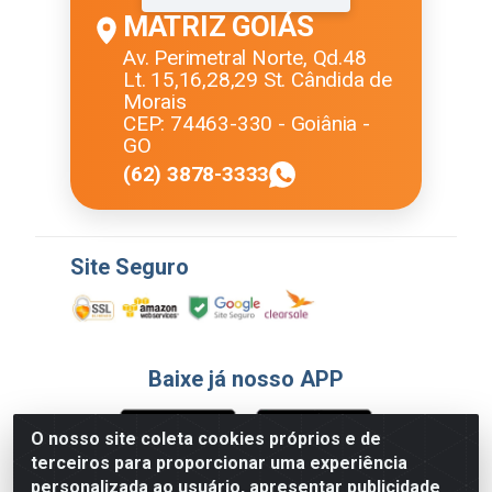
MATRIZ GOIÁS
Av. Perimetral Norte, Qd.48
Lt. 15,16,28,29 St. Cândida de
Morais
CEP: 74463-330 - Goiânia -
GO
(62) 3878-3333
Site Seguro
Baixe já nosso APP
O nosso site coleta cookies próprios e de
terceiros para proporcionar uma experiência
Formas de Pagamento
personalizada ao usuário, apresentar publicidade