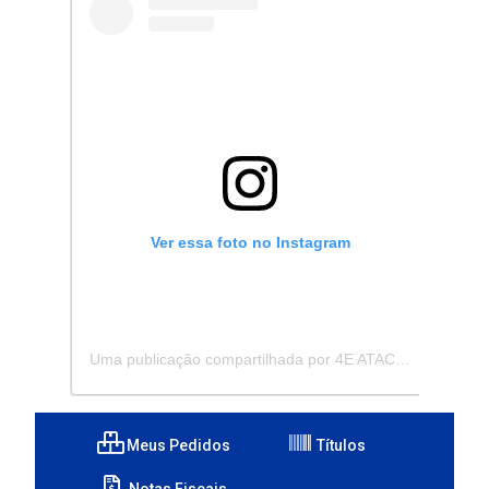
Ver essa foto no Instagram
Uma publicação compartilhada por 4E ATACADISTA - Distribuidora de Pecas e Acessórios (@4eatacadista)
Meus Pedidos
Títulos
Notas Fiscais