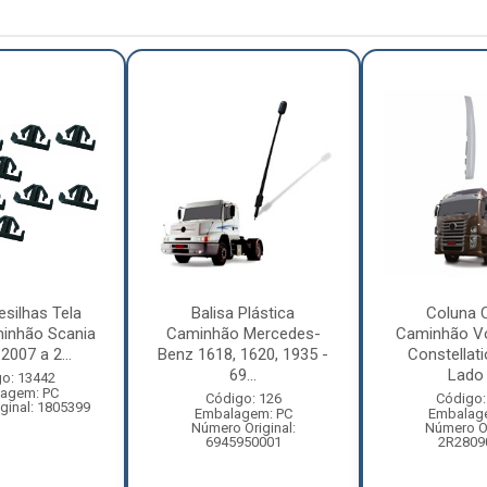
esilhas Tela
Balisa Plástica
Coluna 
inhão Scania
Caminhão Mercedes-
Caminhão V
2007 a 2...
Benz 1618, 1620, 1935 -
Constellat
69...
Lado 
o: 13442
agem: PC
Código: 126
Código:
ginal: 1805399
Embalagem: PC
Embalag
Número Original:
Número Or
6945950001
2R2809