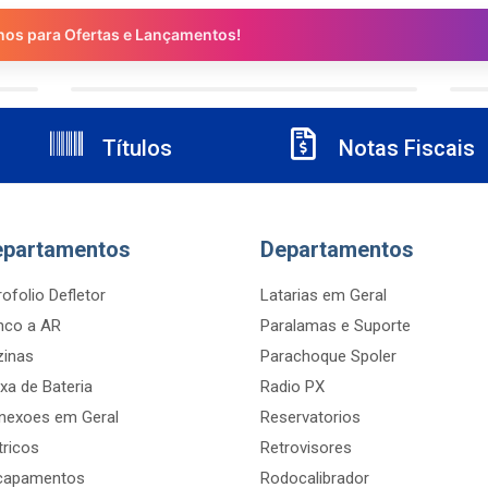
nos para Ofertas e Lançamentos!
Títulos
Notas Fiscais
epartamentos
Departamentos
ofolio Defletor
Latarias em Geral
nco a AR
Paralamas e Suporte
zinas
Parachoque Spoler
xa de Bateria
Radio PX
nexoes em Geral
Reservatorios
tricos
Retrovisores
capamentos
Rodocalibrador