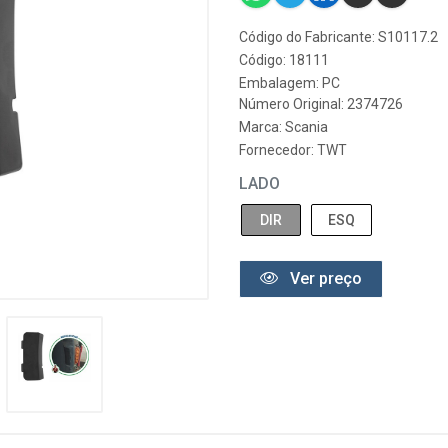
Código do Fabricante: S10117.2
Código: 18111
Embalagem: PC
Número Original: 2374726
Marca:
Scania
Fornecedor:
TWT
LADO
DIR
ESQ
Ver preço