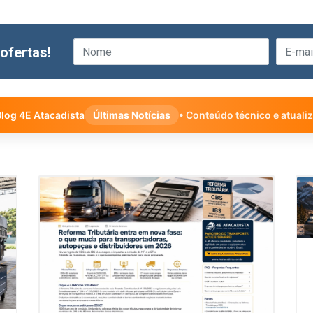
ofertas!
log 4E Atacadista
Últimas Notícias
• Conteúdo técnico e atuali