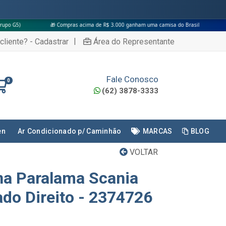
🎁 Compras acima de R$ 3.000 ganham uma camisa do Brasil
|
cliente? - Cadastrar
Área do Representante
Fale Conosco
0
(62) 3878-3333
en
Ar Condicionado p/ Caminhão
MARCAS
BLOG
VOLTAR
na Paralama Scania
ado Direito - 2374726