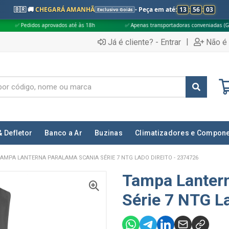
🇧🇷 🚚
CHEGARÁ AMANHÃ
- Peça em até:
13
:
56
:
02
Exclusivo Goiás
provados até às 18h
✅ Apenas transportadoras conveniadas (Grupo G5)
|
Já é cliente? - Entrar
Não é 
& Defletor
Banco a Ar
Buzinas
Climatizadores e Compon
AMPA LANTERNA PARALAMA SCANIA SÉRIE 7 NTG LADO DIREITO - 2374726
Tampa Lanter
Série 7 NTG L