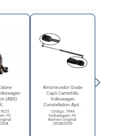
Cabine
Amortecedor Grade
Defletor Co
olkswagen
Capô Caminhão
Caminhão Vol
ion (ABS)
Volkswagen
Constellatio
E...
Constellation Apó...
2010 ...
 9225
Código: 7944
Código: 12
em: PC
Embalagem: PC
Embalagem:
iginal:
Número Original:
Número Origi
055A
2R2823359
2R280955