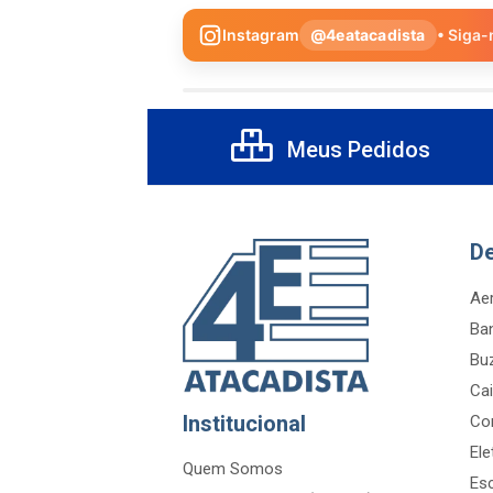
Instagram
@4eatacadista
• Siga-
Meus Pedidos
D
Aer
Ba
Bu
Cai
Institucional
Co
Ele
Quem Somos
Es