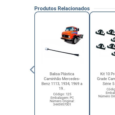
Produtos Relacionados
letor Coluna
Balisa Plástica
Kit 10 Pr
ão Volkswagen
Caminhão Mercedes-
Grade Cam
ellation Após
Benz 1113, 1934, 1969 a
Série 5 
2010 ...
19...
Códig
Embal
digo: 12209
Código: 125
Número Ori
balagem: PC
Embalagem: PC
ero Original:
Número Original:
R2809559A
3445957001