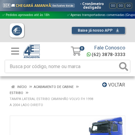
- Cronômetro
🇧🇷 🚚
CHEGARÁ AMANHÃ
00
:
00
:
00
Exclusivo Goiás
desligado
didos aprovados até às 18h
✅ Apenas transportadoras conveniadas (Grupo G5)
Baixe já nosso APP
Fale Conosco
0
(62) 3878-3333
VOLTAR
INÍCIO
ACABAMENTO DE CABINE
ESTRIBO
TAMPA LATERAL ESTRIBO CAMINHÃO VOLVO FH 1998
A 2004 LADO DIREITO