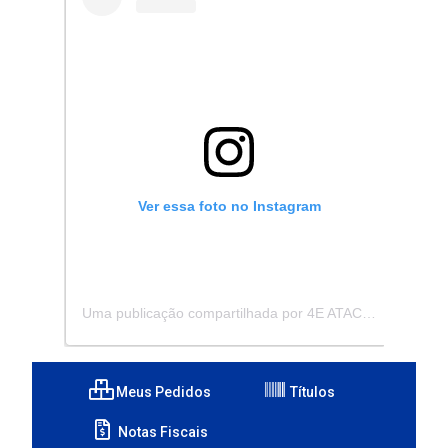
Ver essa foto no Instagram
Uma publicação compartilhada por 4E ATACADISTA - Distribuidora de Pecas e Acessórios (@4eatacadista)
Meus Pedidos
Títulos
Notas Fiscais