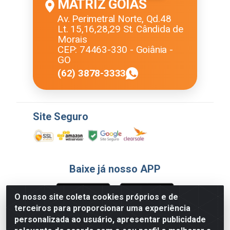
MATRIZ GOIÁS
Av. Perimetral Norte, Qd.48
Lt. 15,16,28,29 St. Cândida de
Morais
CEP: 74463-330 - Goiânia -
GO
(62) 3878-3333
Site Seguro
Baixe já nosso APP
O nosso site coleta cookies próprios e de
terceiros para proporcionar uma experiência
Formas de Pagamento
personalizada ao usuário, apresentar publicidade