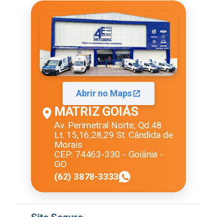
Abrir no Maps
MATRIZ GOIÁS
Av. Perimetral Norte, Qd.48
Lt. 15,16,28,29 St. Cândida de
Morais
CEP: 74463-330 - Goiânia -
GO
(62) 3878-3333