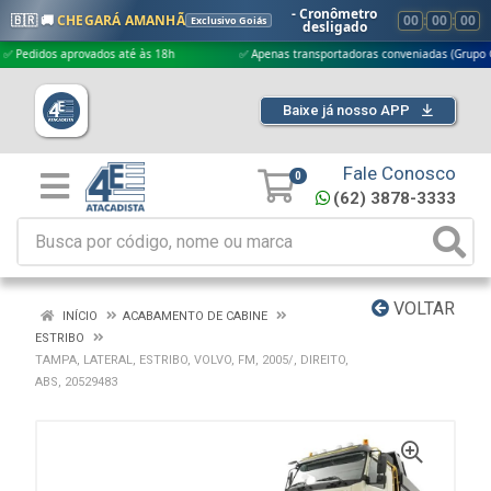
- Cronômetro
🇧🇷 🚚
CHEGARÁ AMANHÃ
00
:
00
:
00
Exclusivo Goiás
desligado
dos aprovados até às 18h
✅ Apenas transportadoras conveniadas (Grupo G5)
Baixe já nosso APP
Fale Conosco
0
(62) 3878-3333
VOLTAR
INÍCIO
ACABAMENTO DE CABINE
ESTRIBO
TAMPA, LATERAL, ESTRIBO, VOLVO, FM, 2005/, DIREITO,
ABS, 20529483