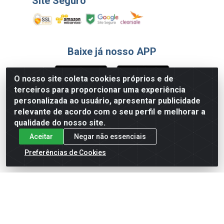
Site Seguro
Baixe já nosso APP
O nosso site coleta cookies próprios e de
terceiros para proporcionar uma experiência
Formas de Pagamento
personalizada ao usuário, apresentar publicidade
relevante de acordo com o seu perfil e melhorar a
qualidade do nosso site.
Aceitar
Negar não essenciais
Preferências de Cookies
English
Español
×