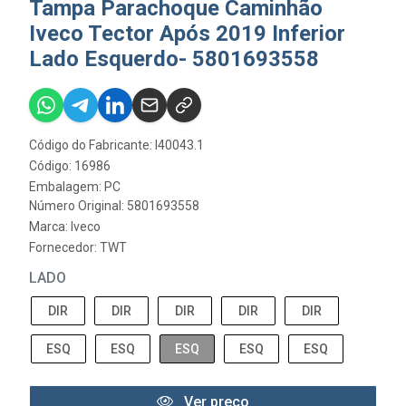
Tampa Parachoque Caminhão
Iveco Tector Após 2019 Inferior
Lado Esquerdo- 5801693558
Código do Fabricante: I40043.1
Código: 16986
Embalagem: PC
Número Original: 5801693558
Marca:
Iveco
Fornecedor:
TWT
LADO
DIR
DIR
DIR
DIR
DIR
ESQ
ESQ
ESQ
ESQ
ESQ
Ver preço