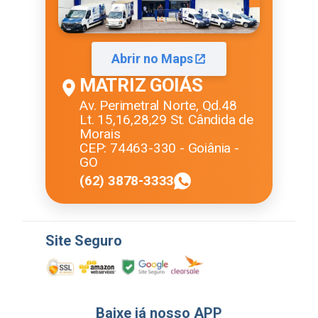
Abrir no Maps
MATRIZ GOIÁS
Av. Perimetral Norte, Qd.48
Lt. 15,16,28,29 St. Cândida de
Morais
CEP: 74463-330 - Goiânia -
GO
(62) 3878-3333
Site Seguro
Baixe já nosso APP