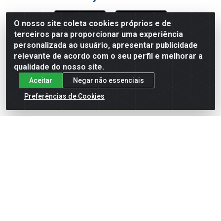
O nosso site coleta cookies próprios e de
terceiros para proporcionar uma experiência
Formas de Pagamento
personalizada ao usuário, apresentar publicidade
relevante de acordo com o seu perfil e melhorar a
qualidade do nosso site.
Aceitar
Negar não essenciais
Preferências de Cookies
English
Español
×
ENTRE EM CAMPO COM A 4E!
Vista a camisa de quem joga para vencer.