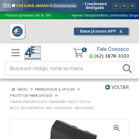
- Cronômetro
🇧🇷 🚚
CHEGARÁ AMANHÃ
00
:
00
:
00
Exclusivo Goiás
desligado
idos aprovados até às 18h
✅ Apenas transportadoras conveniadas (Grupo G5)
Baixe já nosso APP
Fale Conosco
0
(62) 3878-3333
VOLTAR
INÍCIO
PARACHOQUE & SPOLER
PROTETOR PARA-CHOQUE
TAMPA PARCACHOQUE CAMINHÃO IVECO TECTOR
APÓS 2019 INFERIOR LADO ESQUERDO- 5801693558