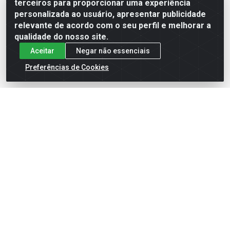
terceiros para proporcionar uma experiência
Formas de Pagamento
personalizada ao usuário, apresentar publicidade
relevante de acordo com o seu perfil e melhorar a
qualidade do nosso site.
Aceitar
Negar não essenciais
Preferências de Cookies
English
Español
×
ENTRE EM CAMPO COM A 4E!
Vista a camisa de quem joga para vencer.