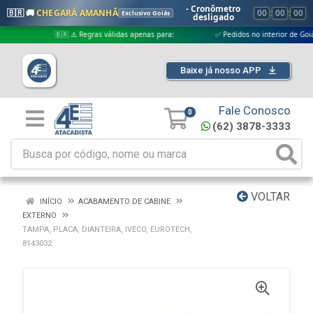
- Cronômetro
🇧🇷 🚚
CHEGARÁ AMANHÃ
00
:
00
:
00
Exclusivo Goiás
desligado
🇧🇷 ⚠️ Regras válidas apenas para:
✅ Pedidos no interior de Goiás
Baixe já nosso APP
Fale Conosco
0
(62) 3878-3333
VOLTAR
INÍCIO
ACABAMENTO DE CABINE
EXTERNO
TAMPA, PLACA, DIANTEIRA, IVECO, EUROTECH,
8143032