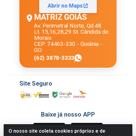
Abrir no Maps
MATRIZ GOIÁS
Av. Perimetral Norte, Qd.48
Lt. 15,16,28,29 St. Cândida de
Morais
CEP: 74463-330 - Goiânia -
GO
(62) 3878-3333
Site Seguro
Baixe já nosso APP
O nosso site coleta cookies próprios e de