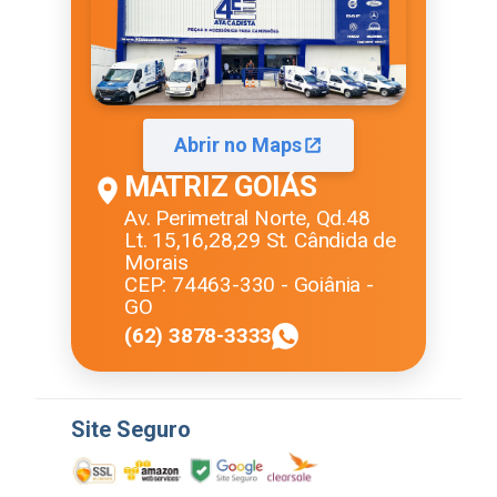
Abrir no Maps
MATRIZ GOIÁS
Av. Perimetral Norte, Qd.48
Lt. 15,16,28,29 St. Cândida de
Morais
CEP: 74463-330 - Goiânia -
GO
(62) 3878-3333
Site Seguro