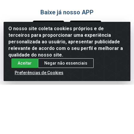
Baixe já nosso APP
O nosso site coleta cookies próprios e de
terceiros para proporcionar uma experiência
Formas de Pagamento
personalizada ao usuário, apresentar publicidade
relevante de acordo com o seu perfil e melhorar a
qualidade do nosso site.
Aceitar
Negar não essenciais
Preferências de Cookies
English
Español
×
ENTRE EM CAMPO COM A 4E!
Vista a camisa de quem joga para vencer.