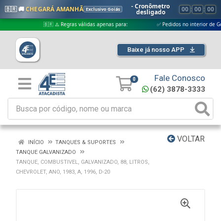
- Cronômetro
🇧🇷 🚚
CHEGARÁ AMANHÃ
00
:
00
:
00
Exclusivo Goiás
desligado
🇧🇷 ⚠️ Regras válidas apenas para:
✅ Pedidos no interior de Goiás
Baixe já nosso APP
Fale Conosco
0
(62) 3878-3333
VOLTAR
INÍCIO
TANQUES & SUPORTES
TANQUE GALVANIZADO
TANQUE, COMBUSTIVEL, GALVANIZADO, 88, LITROS,
CHEVROLET, ANO, 1983, A, 1996, D-20