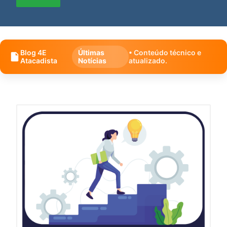
Blog 4E
Últimas
• Conteúdo técnico e
Atacadista
Notícias
atualizado.