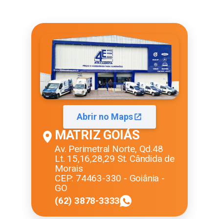
Abrir no Maps
MATRIZ GOIÁS
Av. Perimetral Norte, Qd.48
Lt. 15,16,28,29 St. Cândida de
Morais
CEP: 74463-330 - Goiânia -
GO
(62) 3878-3333