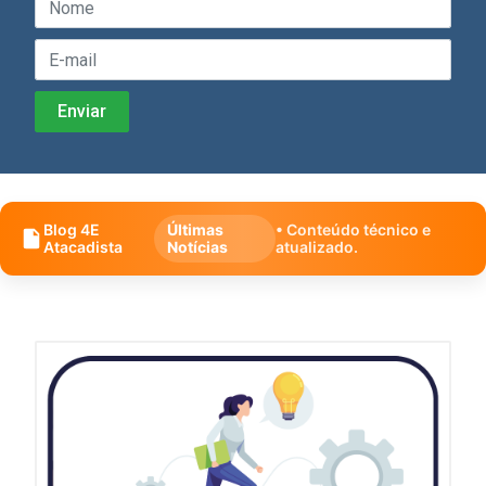
Blog 4E
Últimas
• Conteúdo técnico e
Atacadista
Notícias
atualizado.