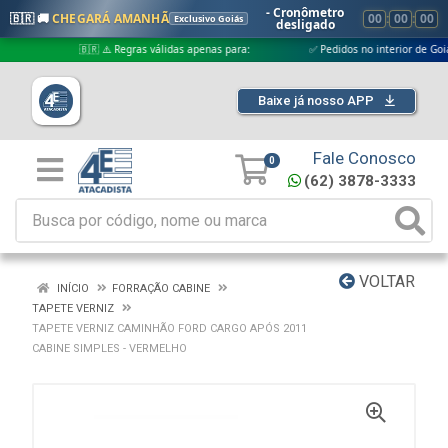
- Cronômetro
🇧🇷 🚚
CHEGARÁ AMANHÃ
00
:
00
:
00
Exclusivo Goiás
desligado
🇧🇷 ⚠️ Regras válidas apenas para:
✅ Pedidos no interior de Goiás
Baixe já nosso APP
Fale Conosco
0
(62) 3878-3333
VOLTAR
INÍCIO
FORRAÇÃO CABINE
TAPETE VERNIZ
TAPETE VERNIZ CAMINHÃO FORD CARGO APÓS 2011
CABINE SIMPLES - VERMELHO