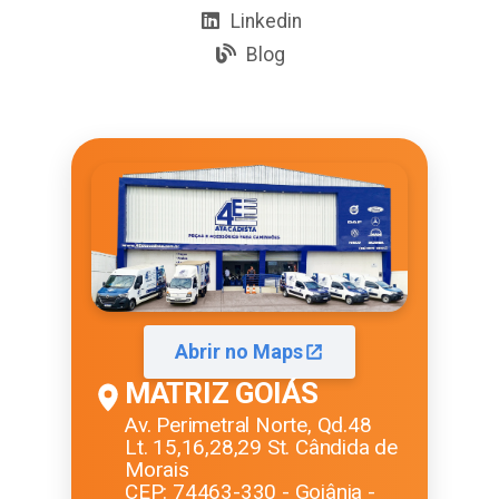
Linkedin
Blog
Abrir no Maps
MATRIZ GOIÁS
Av. Perimetral Norte, Qd.48
Lt. 15,16,28,29 St. Cândida de
Morais
CEP: 74463-330 - Goiânia -