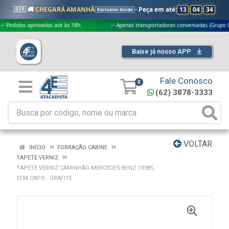
🇧🇷 🚚
CHEGARÁ AMANHÃ
- Peça em até:
13
:
04
:
34
Exclusivo Goiás
idos aprovados até às 18h
✅ Apenas transportadoras conveniadas (Grupo G5)
Baixe já nosso APP
Fale Conosco
0
(62) 3878-3333
VOLTAR
INÍCIO
FORRAÇÃO CABINE
TAPETE VERNIZ
TAPETE VERNIZ CAMINHÃO MERCEDES-BENZ 1938S,
SEM CAPO - GRAFITE