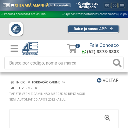
- Cronômetro
🇧🇷 🚚
CHEGARÁ AMANHÃ
00
:
00
:
00
Exclusivo Goiás
desligado
idos aprovados até às 18h
✅ Apenas transportadoras conveniadas (Grupo G5)
Baixe já nosso APP
Fale Conosco
0
(62) 3878-3333
VOLTAR
INÍCIO
FORRAÇÃO CABINE
TAPETE VERNIZ
TAPETE VERNIZ CAMINHÃO MERCEDES-BENZ AXOR
SEMI AUTOMATICO APÓS 2012 - AZUL