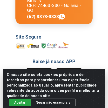
Morais
CEP: 74463-330 - Goiânia -
GO
(62) 3878-3333
Site Seguro
Baixe já nosso APP
O nosso site coleta cookies próprios e de
terceiros para proporcionar uma experiência
Formas de Pagamento
personalizada ao usuário, apresentar publicidade
relevante de acordo com o seu perfil e melhorar a
qualidade do nosso site.
Aceitar
Negar não essenciais