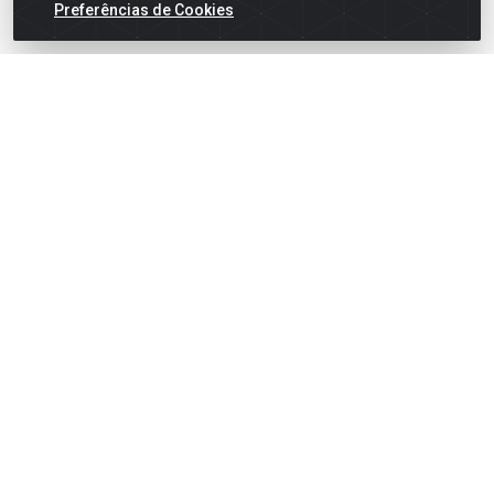
Preferências de Cookies
English
Español
×
ENTRE EM CAMPO COM A 4E!
Vista a camisa de quem joga para vencer.