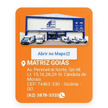
Abrir no Maps
MATRIZ GOIÁS
Av. Perimetral Norte, Qd.48
Lt. 15,16,28,29 St. Cândida de
Morais
CEP: 74463-330 - Goiânia -
GO
(62) 3878-3333