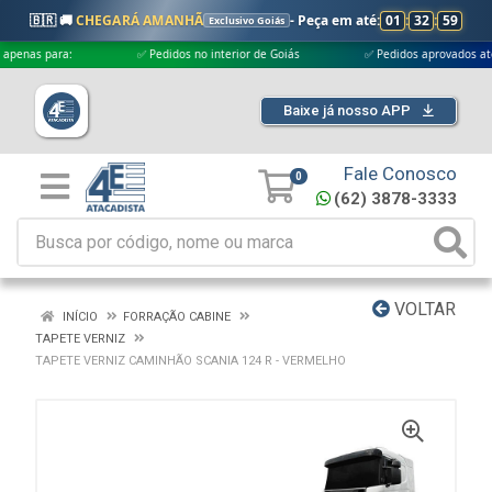
🇧🇷 🚚
CHEGARÁ AMANHÃ
- Peça em até:
01
:
32
:
58
Exclusivo Goiás
s para:
✅ Pedidos no interior de Goiás
✅ Pedidos aprovados até às 18
Baixe já nosso APP
Fale Conosco
0
(62) 3878-3333
VOLTAR
INÍCIO
FORRAÇÃO CABINE
TAPETE VERNIZ
TAPETE VERNIZ CAMINHÃO SCANIA 124 R - VERMELHO