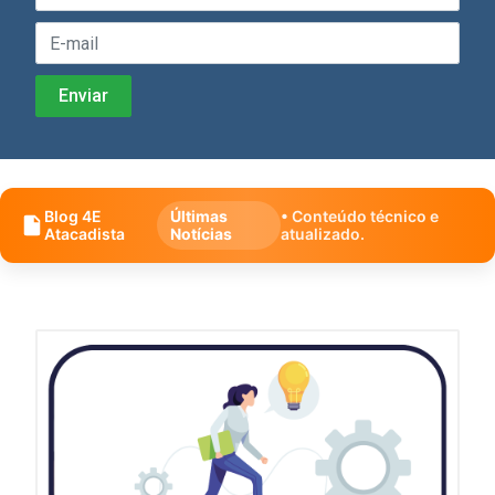
Blog 4E
Últimas
• Conteúdo técnico e
Atacadista
Notícias
atualizado.