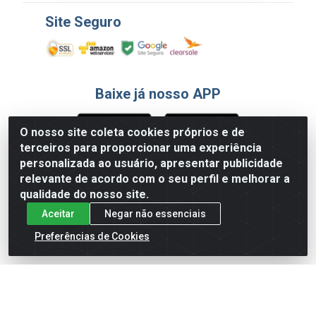
Site Seguro
Baixe já nosso APP
O nosso site coleta cookies próprios e de
terceiros para proporcionar uma experiência
Formas de Pagamento
personalizada ao usuário, apresentar publicidade
relevante de acordo com o seu perfil e melhorar a
qualidade do nosso site.
Aceitar
Negar não essenciais
Preferências de Cookies
English
Español