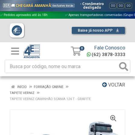
- Cronômetro
🇧🇷 🚚
CHEGARÁ AMANHÃ
00
:
00
:
00
Exclusivo Goiás
desligado
dos aprovados até às 18h
✅ Apenas transportadoras conveniadas (Grupo G5)
Baixe já nosso APP
Fale Conosco
0
(62) 3878-3333
VOLTAR
INÍCIO
FORRAÇÃO CABINE
TAPETE VERNIZ
TAPETE VERNIZ CAMINHÃO SCANIA 124 T - GRAFITE