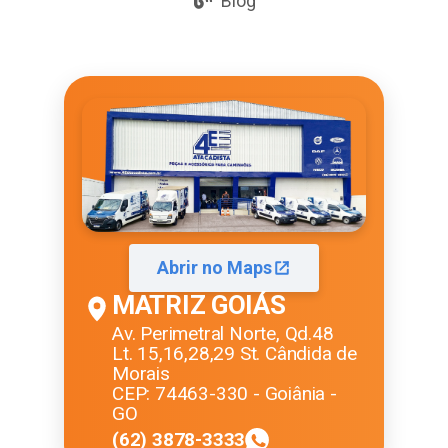
Blog
Abrir no Maps
MATRIZ GOIÁS
Av. Perimetral Norte, Qd.48
Lt. 15,16,28,29 St. Cândida de
Morais
CEP: 74463-330 - Goiânia -
GO
(62) 3878-3333