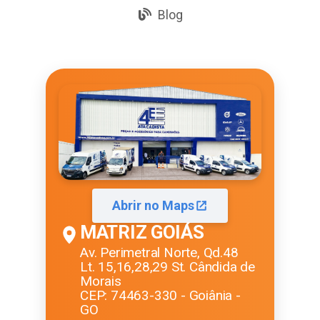
Blog
Abrir no Maps
MATRIZ GOIÁS
Av. Perimetral Norte, Qd.48
Lt. 15,16,28,29 St. Cândida de
Morais
CEP: 74463-330 - Goiânia -
GO