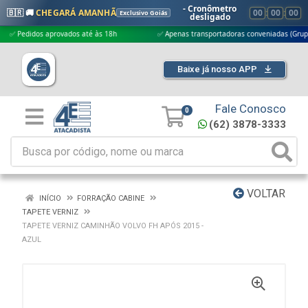
- Cronômetro
🇧🇷 🚚
CHEGARÁ AMANHÃ
00
:
00
:
00
Exclusivo Goiás
desligado
didos aprovados até às 18h
✅ Apenas transportadoras conveniadas (Grupo G5)
Baixe já nosso APP
Fale Conosco
0
(62) 3878-3333
VOLTAR
INÍCIO
FORRAÇÃO CABINE
TAPETE VERNIZ
TAPETE VERNIZ CAMINHÃO VOLVO FH APÓS 2015 -
AZUL