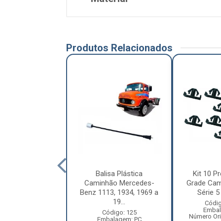
Produtos Relacionados
letor Coluna
Balisa Plástica
Kit 10 Pr
ão Volkswagen
Caminhão Mercedes-
Grade Cam
ellation Após
Benz 1113, 1934, 1969 a
Série 5 
2010 ...
19...
Códig
Embal
digo: 12209
Código: 125
Número Ori
balagem: PC
Embalagem: PC