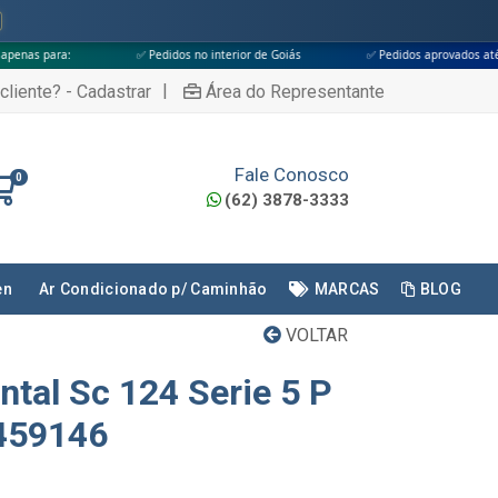
✅ Pedidos no interior de Goiás
✅ Pedidos aprovados até às 18h
|
cliente? - Cadastrar
Área do Representante
Fale Conosco
0
(62) 3878-3333
en
Ar Condicionado p/ Caminhão
MARCAS
BLOG
VOLTAR
ntal Sc 124 Serie 5 P
1459146