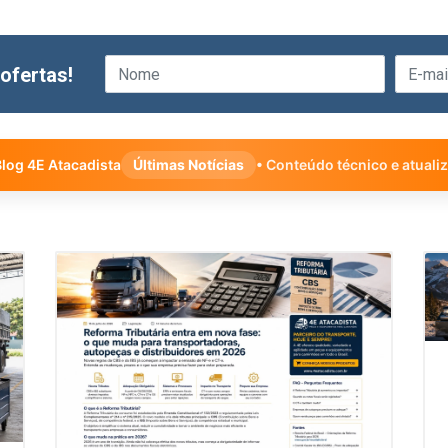
ofertas!
log 4E Atacadista
Últimas Notícias
• Conteúdo técnico e atuali