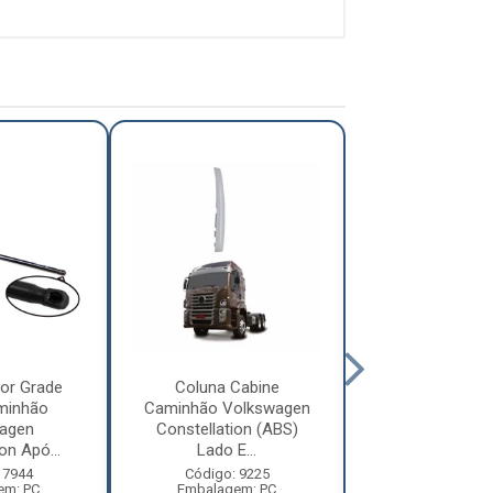
or Grade
Coluna Cabine
Defletor Co
minhão
Caminhão Volkswagen
Caminhão Vol
agen
Constellation (ABS)
Constellatio
on Apó...
Lado E...
2010 ...
 7944
Código: 9225
Código: 12
em: PC
Embalagem: PC
Embalagem: