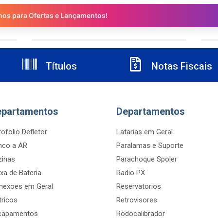
nos para Ofertas e Lançamentos!
Títulos
Notas Fiscais
epartamentos
Departamentos
ofolio Defletor
Latarias em Geral
nco a AR
Paralamas e Suporte
zinas
Parachoque Spoler
xa de Bateria
Radio PX
nexoes em Geral
Reservatorios
tricos
Retrovisores
capamentos
Rodocalibrador