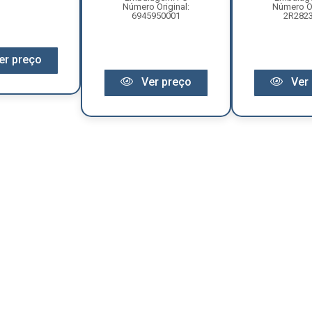
Número Original:
Número Or
6945950001
2R282
er preço
Ver preço
Ver 