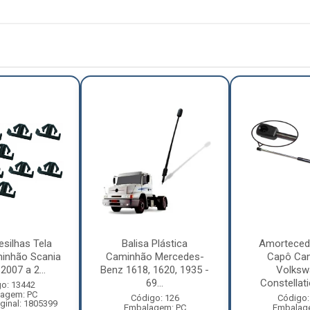
esilhas Tela
Balisa Plástica
Amorteced
inhão Scania
Caminhão Mercedes-
Capô Ca
2007 a 2...
Benz 1618, 1620, 1935 -
Volksw
69...
Constellati
o: 13442
agem: PC
Código: 126
Código:
ginal: 1805399
Embalagem: PC
Embalag