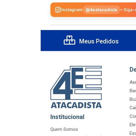
Instagram
@4eatacadista
• Siga-
Meus Pedidos
D
Aer
Ba
Bu
Cai
Institucional
Co
Ele
Quem Somos
Es