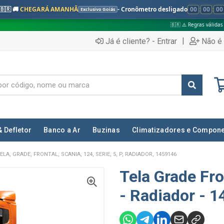
🇧🇷 🚚
CHEGARÁ AMANHÃ
- Cronômetro desligado
00
:
00
:
00
Exclusivo Goiás
🇧🇷 ⚠️ Regras válidas apenas para:
|
Já é cliente? - Entrar
Não é 
& Defletor
Banco a Ar
Buzinas
Climatizadores e Compon
ELA, GRADE, FRONTAL, SCANIA, 124, SERIE, 5, P, RADIADOR, 1459146
Tela Grade Fro
- Radiador - 