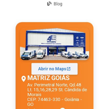
Blog
Abrir no Maps
MATRIZ GOIÁS
Av. Perimetral Norte, Qd.48
Lt. 15,16,28,29 St. Cândida de
Morais
CEP: 74463-330 - Goiânia -
GO