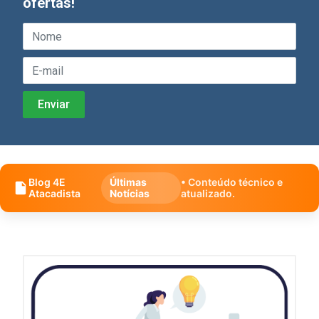
ofertas!
Blog 4E
Últimas
• Conteúdo técnico e
Atacadista
Notícias
atualizado.