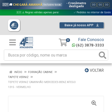
- Cronômetro
🇧🇷 🚚
CHEGARÁ AMANHÃ
00
:
00
:
00
Exclusivo Goiás
desligado
🇧🇷 ⚠️ Regras válidas apenas para:
✅ Pedidos no interior de Goiás
Baixe já nosso APP
Fale Conosco
0
(62) 3878-3333
VOLTAR
INÍCIO
FORRAÇÃO CABINE
TAPETE VERNIZ
TEPETE VERNIZ CAMINHÃO MERCEDES-BENZ ATEGO
1315 - VERMELHO