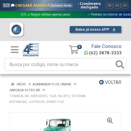
- Cronômetro
🇧🇷 🚚
CHEGARÁ AMANHÃ
00
:
00
:
00
Exclusivo Goiás
desligado
🇧🇷 ⚠️ Regras válidas apenas para:
✅ Pedidos no interior de Goiás
Baixe já nosso APP
Fale Conosco
0
(62) 3878-3333
VOLTAR
INÍCIO
ACABAMENTO DE CABINE
CARCAÇA FILTRO AR
TOMADA, AR, MERCEDES, 1620, 96/2012, SISTEMA,
ASPIRACAO, SUPERIOR, 6948317153