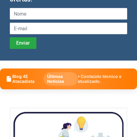
Blog 4E
Últimas
• Conteúdo técnico e
Atacadista
Notícias
atualizado.