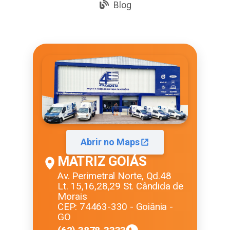
Blog
Abrir no Maps
MATRIZ GOIÁS
Av. Perimetral Norte, Qd.48
Lt. 15,16,28,29 St. Cândida de
Morais
CEP: 74463-330 - Goiânia -
GO