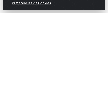
Preferências de Cookies
English
Español
×
ENTRE EM CAMPO COM A 4E!
Vista a camisa de quem joga para vencer.