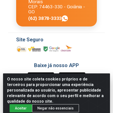
Morais
CEP: 74463-330 - Goiânia -
GO
(62) 3878-3333
Site Seguro
Baixe já nosso APP
O nosso site coleta cookies próprios e de
terceiros para proporcionar uma experiência
Formas de Pagamento
personalizada ao usuário, apresentar publicidade
relevante de acordo com o seu perfil e melhorar a
qualidade do nosso site.
Aceitar
Negar não essenciais