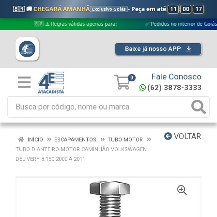
🇧🇷 🚚
CHEGARÁ AMANHÃ
- Peça em até:
11
:
00
:
17
Exclusivo Goiás
🇧🇷 ⚠️ Regras válidas apenas para:
✅ Pedidos no interior de Goiás
Baixe já nosso APP
Fale Conosco
0
(62) 3878-3333
VOLTAR
INÍCIO
ESCAPAMENTOS
TUBO MOTOR
TUBO DIANTEIRO MOTOR CAMINHÃO VOLKSWAGEN
DELIVERY 8.150 2000 A 2011