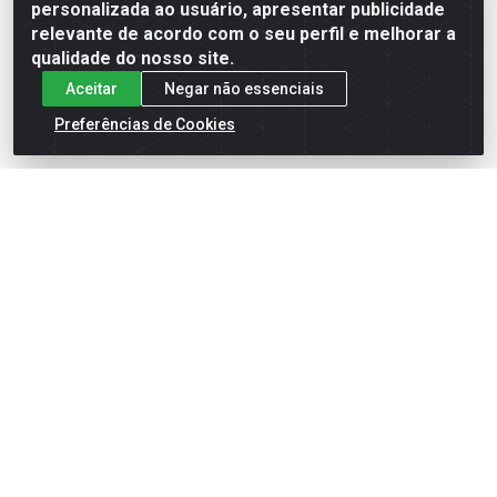
Formas de Pagamento
personalizada ao usuário, apresentar publicidade
relevante de acordo com o seu perfil e melhorar a
qualidade do nosso site.
Aceitar
Negar não essenciais
Preferências de Cookies
English
Español
×
ENTRE EM CAMPO COM A 4E!
Vista a camisa de quem joga para vencer.