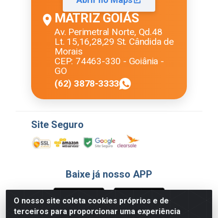
MATRIZ GOIÁS
Av. Perimetral Norte, Qd.48
Lt. 15,16,28,29 St. Cândida de
Morais
CEP: 74463-330 - Goiânia -
GO
(62) 3878-3333
Site Seguro
Baixe já nosso APP
O nosso site coleta cookies próprios e de
terceiros para proporcionar uma experiência