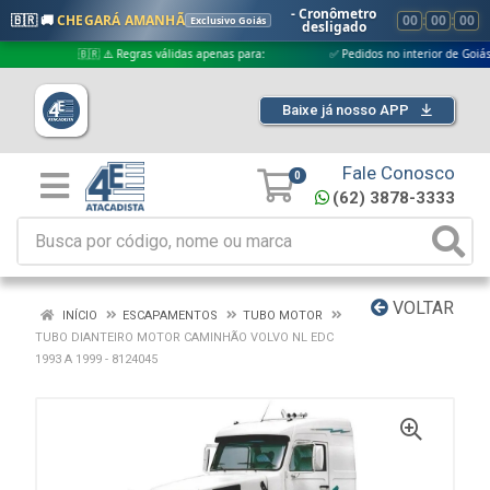
- Cronômetro
🇧🇷 🚚
CHEGARÁ AMANHÃ
00
:
00
:
00
Exclusivo Goiás
desligado
🇧🇷 ⚠️ Regras válidas apenas para:
✅ Pedidos no interior de Goiás
Baixe já nosso APP
Fale Conosco
0
(62) 3878-3333
VOLTAR
INÍCIO
ESCAPAMENTOS
TUBO MOTOR
TUBO DIANTEIRO MOTOR CAMINHÃO VOLVO NL EDC
1993 A 1999 - 8124045