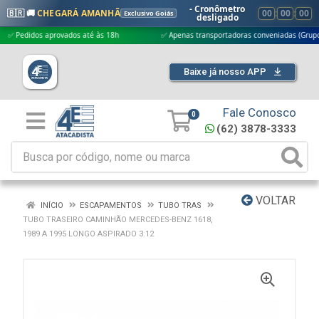
- Cronômetro
🇧🇷 🚚
CHEGARÁ AMANHÃ
00
:
00
:
00
Exclusivo Goiás
desligado
edidos aprovados até às 18h
✅ Apenas transportadoras conveniadas (Grupo G5)
Baixe já nosso APP
Fale Conosco
0
(62) 3878-3333
VOLTAR
INÍCIO
ESCAPAMENTOS
TUBO TRAS
TUBO TRASEIRO CAMINHÃO MERCEDES-BENZ 1618,
1989 A 1995 LONGO ASPIRADO 3.12