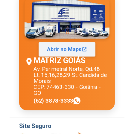
Abrir no Maps
MATRIZ GOIÁS
Av. Perimetral Norte, Qd.48
Lt. 15,16,28,29 St. Cândida de
Morais
CEP: 74463-330 - Goiânia -
GO
(62) 3878-3333
Site Seguro