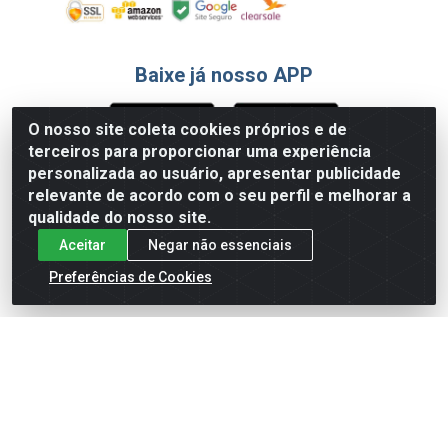
Baixe já nosso APP
O nosso site coleta cookies próprios e de
terceiros para proporcionar uma experiência
Formas de Pagamento
personalizada ao usuário, apresentar publicidade
relevante de acordo com o seu perfil e melhorar a
qualidade do nosso site.
Aceitar
Negar não essenciais
Preferências de Cookies
English
Español
×
ENTRE EM CAMPO COM A 4E!