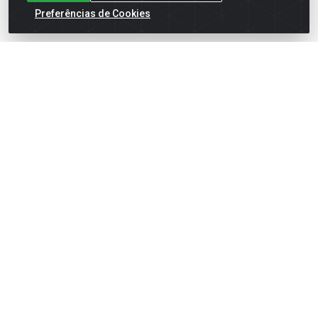
Preferências de Cookies
English
Español
×
ENTRE EM CAMPO COM A 4E!
Vista a camisa de quem joga para vencer.