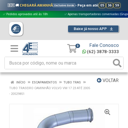
🇧🇷 🚚
CHEGARÁ AMANHÃ
- Peça em até:
05
:
36
:
58
Exclusivo Goiás
didos aprovados até às 18h
✅ Apenas transportadoras conveniadas (Grupo G5)
Baixe já nosso APP
Fale Conosco
0
(62) 3878-3333
VOLTAR
INÍCIO
ESCAPAMENTOS
TUBO TRAS
TUBO TRASEIRO CAMINHÃO VOLVO VM 17 23 ATÉ 2005
- 20529851