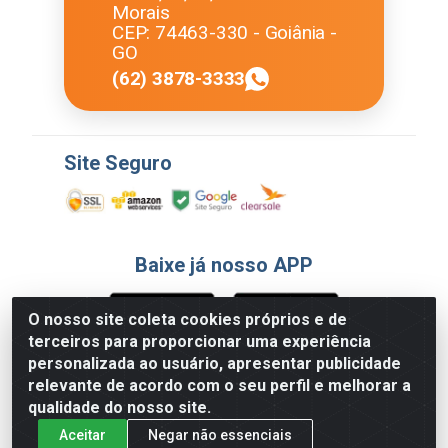
Morais
CEP: 74463-330 - Goiânia -
GO
(62) 3878-3333
Site Seguro
Baixe já nosso APP
O nosso site coleta cookies próprios e de
terceiros para proporcionar uma experiência
Formas de Pagamento
personalizada ao usuário, apresentar publicidade
relevante de acordo com o seu perfil e melhorar a
qualidade do nosso site.
Aceitar
Negar não essenciais