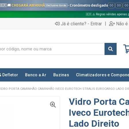
🇧🇷 🚚
CHEGARÁ AMANHÃ
- Cronômetro desligado
00
:
00
:
00
Exclusivo Goiás
🇧🇷 ⚠️ Regras válidas apenas para:
✅ Pe
|
Já é cliente? - Entrar
Não é 
& Defletor
Banco a Ar
Buzinas
Climatizadores e Compon
VIDRO PORTA CAMINHÃO CAMINHÃO IVECO EUROTECH STRALIS EUROCARGO LADO DI
Vidro Porta 
Iveco Eurotech
Lado Direito