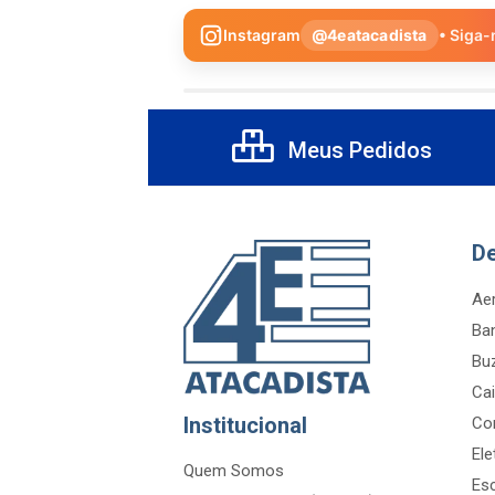
Instagram
@4eatacadista
• Siga-
Meus Pedidos
D
Aer
Ba
Bu
Cai
Institucional
Co
Ele
Quem Somos
Es