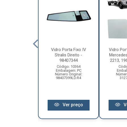
Porta Caminhão
Vidro Porta Fixo IV
Vidro Po
olkswagen
Stralis Direito -
Mercedes
ellation Após
98407344
2213, 196
006 Lado...
Código: 10364
Códi
Embalagem: PC
Embal
ódigo: 5991
Número Original:
Número
balagem: PC
98407399LD.R4
312
ro Original: 0
Ver preço
V
Ver preço