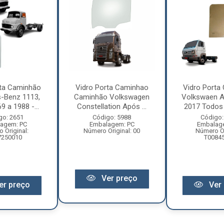
rta Caminhão
Vidro Porta Caminhao
Vidro Porta
-Benz 1113,
Caminhão Volkswagen
Volkswaen A
9 a 1988 -...
Constellation Após ...
2017 Todos 
go: 2651
Código: 5988
Código:
agem: PC
Embalagem: PC
Embalag
 Original:
Número Original: 00
Número Or
7250010
T0084
Ver preço
er preço
Ver 