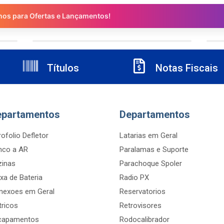
nos para Ofertas e Lançamentos!
Títulos
Notas Fiscais
epartamentos
Departamentos
ofolio Defletor
Latarias em Geral
nco a AR
Paralamas e Suporte
zinas
Parachoque Spoler
xa de Bateria
Radio PX
nexoes em Geral
Reservatorios
tricos
Retrovisores
capamentos
Rodocalibrador