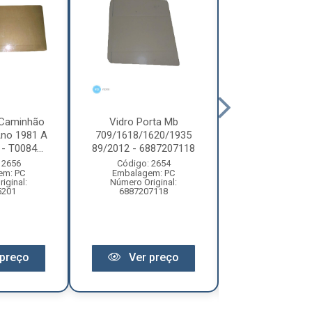
 Caminhão
Vidro Porta Mb
Vidro Porta C
no 1981 A
709/1618/1620/1935
Volkswag
- T0084...
89/2012 - 6887207118
Constellatio
2006 Lado.
 2656
Código: 2654
em: PC
Embalagem: PC
Código: 59
iginal:
Número Original:
Embalagem:
5201
6887207118
Número Origin
preço
Ver preço
Ver pr