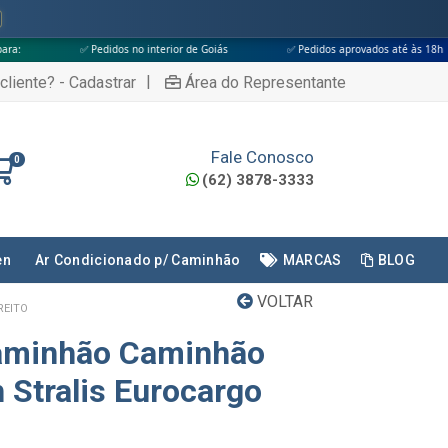
didos no interior de Goiás
✅ Pedidos aprovados até às 18h
✅ Apenas 
|
cliente? - Cadastrar
Área do Representante
Fale Conosco
0
(62) 3878-3333
en
Ar Condicionado p/ Caminhão
MARCAS
BLOG
VOLTAR
REITO
Caminhão Caminhão
 Stralis Eurocargo