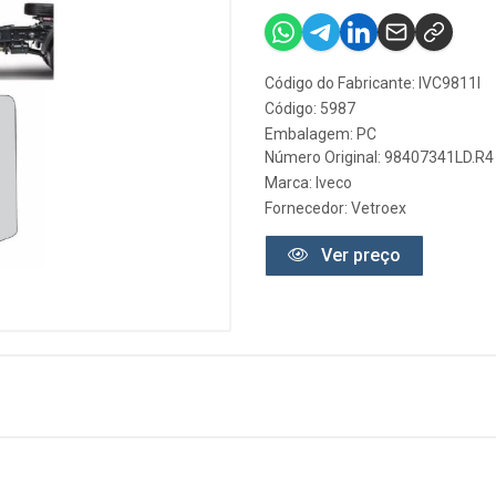
Código do Fabricante: IVC9811I
Código: 5987
Embalagem: PC
Número Original: 98407341LD.R4
Marca:
Iveco
Fornecedor:
Vetroex
Ver preço