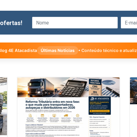
ofertas!
log 4E Atacadista
Últimas Notícias
• Conteúdo técnico e atuali