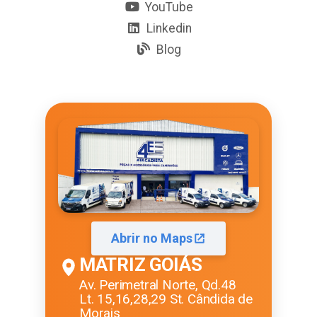
YouTube
Linkedin
Blog
Abrir no Maps
MATRIZ GOIÁS
Av. Perimetral Norte, Qd.48
Lt. 15,16,28,29 St. Cândida de
Morais