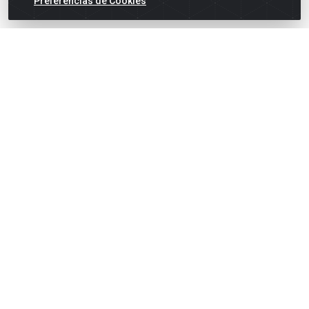
Preferências de Cookies
English
Español
×
ENTRE EM CAMPO COM A 4E!
Vista a camisa de quem joga para vencer.
🎁 Nas compras acima de R$ 3.000,00