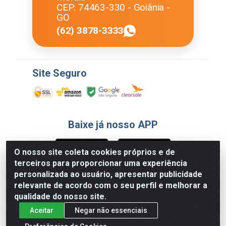
CEP: 74463-330 - Goiânia -
GO
(62) 3878-3333
Site Seguro
Baixe já nosso APP
O nosso site coleta cookies próprios e de
terceiros para proporcionar uma experiência
Formas de Pagamento
personalizada ao usuário, apresentar publicidade
relevante de acordo com o seu perfil e melhorar a
qualidade do nosso site.
Aceitar
Negar não essenciais