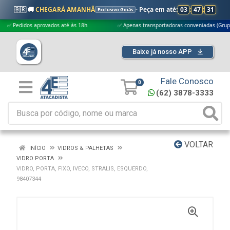
🇧🇷 🚚
CHEGARÁ AMANHÃ
- Peça em até:
03
:
47
:
30
Exclusivo Goiás
Pedidos aprovados até às 18h
✅ Apenas transportadoras conveniadas (Grupo G5)
Baixe já nosso APP
Fale Conosco
0
(62) 3878-3333
VOLTAR
INÍCIO
VIDROS & PALHETAS
VIDRO PORTA
VIDRO, PORTA, FIXO, IVECO, STRALIS, ESQUERDO,
98407344