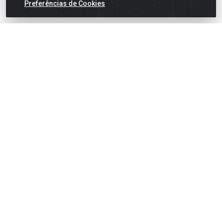
Preferências de Cookies
English
Español
×
ENTRE EM CAMPO COM A 4E!
Vista a camisa de quem joga para vencer.
🎁 Nas compras acima de R$ 3.000,00