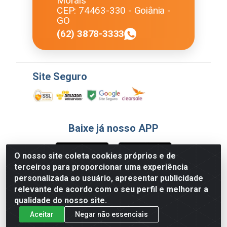
Morais
CEP: 74463-330 - Goiânia -
GO
(62) 3878-3333
Site Seguro
Baixe já nosso APP
O nosso site coleta cookies próprios e de
terceiros para proporcionar uma experiência
Formas de Pagamento
personalizada ao usuário, apresentar publicidade
relevante de acordo com o seu perfil e melhorar a
qualidade do nosso site.
Aceitar
Negar não essenciais