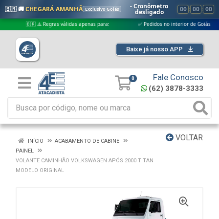
- Cronômetro
🇧🇷 🚚
CHEGARÁ AMANHÃ
00
:
00
:
00
Exclusivo Goiás
desligado
🇧🇷 ⚠️ Regras válidas apenas para:
✅ Pedidos no interior de Goiás
Baixe já nosso APP
Fale Conosco
0
(62) 3878-3333
VOLTAR
INÍCIO
ACABAMENTO DE CABINE
PAINEL
VOLANTE CAMINHÃO VOLKSWAGEN APÓS 2000 TITAN
MODELO ORIGINAL