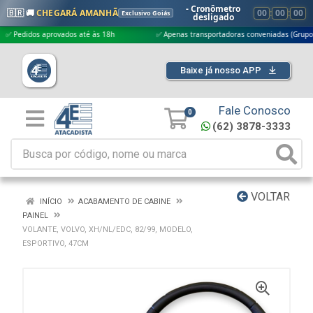
- Cronômetro
🇧🇷 🚚
CHEGARÁ AMANHÃ
00
:
00
:
00
Exclusivo Goiás
desligado
didos aprovados até às 18h
✅ Apenas transportadoras conveniadas (Grupo G5)
Baixe já nosso APP
Fale Conosco
0
(62) 3878-3333
VOLTAR
INÍCIO
ACABAMENTO DE CABINE
PAINEL
VOLANTE, VOLVO, XH/NL/EDC, 82/99, MODELO,
ESPORTIVO, 47CM