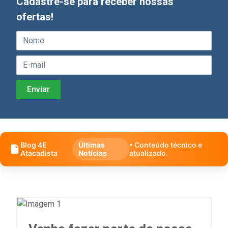
Cadastre-se para receber nossas
ofertas!
Blog 4E
Últimas
• Conteúdo técnico e
Atacadista
Notícias
atualizado.