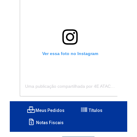
Ver essa foto no Instagram
Uma publicação compartilhada por 4E ATACADISTA - Distribuidora de Pecas e Acessórios (@4eatacadista)
Meus Pedidos
Títulos
Notas Fiscais