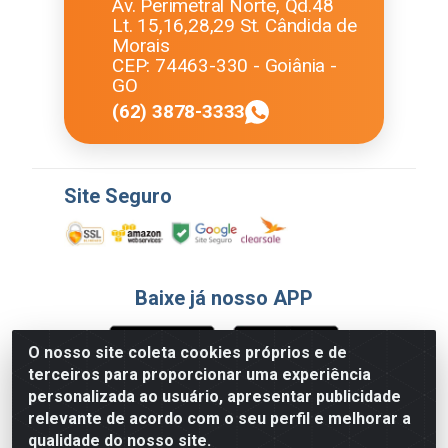
Av. Perimetral Norte, Qd.48
Lt. 15,16,28,29 St. Cândida de
Morais
CEP: 74463-330 - Goiânia -
GO
(62) 3878-3333
Site Seguro
Baixe já nosso APP
O nosso site coleta cookies próprios e de
terceiros para proporcionar uma experiência
Formas de Pagamento
personalizada ao usuário, apresentar publicidade
relevante de acordo com o seu perfil e melhorar a
qualidade do nosso site.