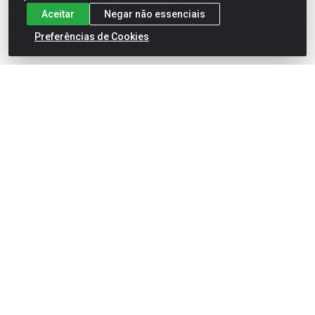
Aceitar
Negar não essenciais
Preferências de Cookies
English
Español
×
ENTRE EM CAMPO COM A 4E!
Vista a camisa de quem joga para vencer.