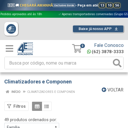
🇧🇷 🚚
CHEGARÁ AMANHÃ
- Peça em até:
13
:
10
:
55
Exclusivo Goiás
dos até às 18h
✅ Apenas transportadoras conveniadas (Grupo G5)
🎁
Baixe já nosso APP
Fale Conosco
0
(62) 3878-3333
Climatizadores e Componen
VOLTAR
INÍCIO
CLIMATIZADORES E COMPONEN
Filtros
49 produtos ordenados por: