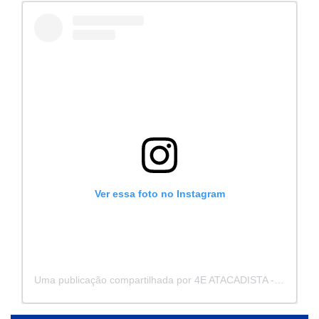
Ver essa foto no Instagram
Uma publicação compartilhada por 4E ATACADISTA - Distribuidora de Pecas e Acessórios (@4eatacadista)