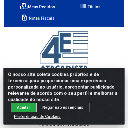
Meus Pedidos
Títulos
Notas Fiscais
O nosso site coleta cookies próprios e de
Institucional
terceiros para proporcionar uma experiência
personalizada ao usuário, apresentar publicidade
Quem Somos
relevante de acordo com o seu perfil e melhorar a
qualidade do nosso site.
Primeiro Acesso (Tutorial)
Aceitar
Negar não essenciais
Devolução, trocas e garantia (SAC)
Preferências de Cookies
Política de Privacidade