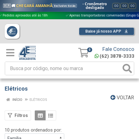
- Cronômetro
🇧🇷 🚚
CHEGARÁ AMANHÃ
00
:
00
:
00
Exclusivo Goiás
desligado
os aprovados até às 18h
✅ Apenas transportadoras conveniadas (Grupo G5)
Baixe já nosso APP
Fale Conosco
0
(62) 3878-3333
Elétricos
VOLTAR
INÍCIO
ELÉTRICOS
Filtros
10 produtos ordenados por: