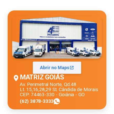
Abrir no Maps
MATRIZ GOIÁS
Av. Perimetral Norte, Qd.48
Lt. 15,16,28,29 St. Cândida de Morais
CEP: 74463-330 - Goiânia - GO
(62) 3878-3333