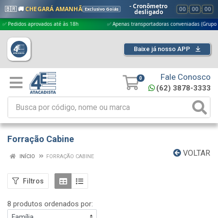
- Cronômetro
🇧🇷 🚚
CHEGARÁ AMANHÃ
00
:
00
:
00
Exclusivo Goiás
desligado
dos aprovados até às 18h
✅ Apenas transportadoras conveniadas (Grupo G5)
Baixe já nosso APP
Fale Conosco
0
(62) 3878-3333
Forração Cabine
VOLTAR
INÍCIO
FORRAÇÃO CABINE
Filtros
8 produtos ordenados por: