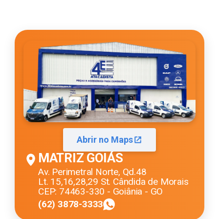
Abrir no Maps
MATRIZ GOIÁS
Av. Perimetral Norte, Qd.48
Lt. 15,16,28,29 St. Cândida de Morais
CEP: 74463-330 - Goiânia - GO
(62) 3878-3333