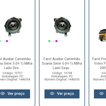
ol Auxiliar Caminhão
Farol Auxiliar Caminhão
Farol Pr
ia Série 5 (H-1) Milha
Scania Série 5 (H-1) Milha
Volvo F
Lado Dire...
Lado Esqu...
2009
Código: 13727
Código: 13728
Có
Embalagem: PC
Embalagem: PC
Emb
ero Original: 1446354
Número Original: 1446353
Número O
Ver preço
Ver preço