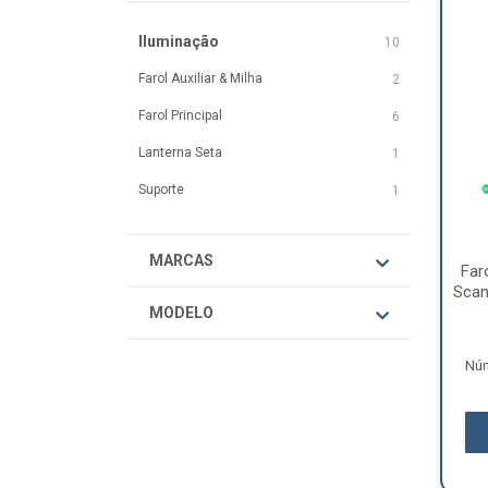
Iluminação
10
Farol Auxiliar & Milha
2
Farol Principal
6
Lanterna Seta
1
Suporte
1
MARCAS
Far
Scan
MODELO
Núm