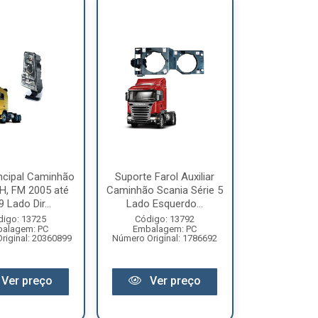
incipal Caminhão
Suporte Farol Auxiliar
H, FM 2005 até
Caminhão Scania Série 5
 Lado Dir...
Lado Esquerdo...
digo: 13725
Código: 13792
alagem: PC
Embalagem: PC
riginal: 20360899
Número Original: 1786692
Ver preço
Ver preço