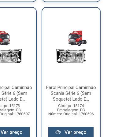
incipal Caminhão
Farol Principal Caminhão
 Série 6 (Sem
Scania Série 6 (Sem
te) Lado D...
Soquete) Lado E...
digo: 15173
Código: 15174
alagem: PC
Embalagem: PC
riginal: 1760597
Número Original: 1760596
Ver preço
Ver preço