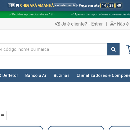
🇧🇷 🚚
CHEGARÁ AMANHÃ
- Peça em até:
14
:
29
:
39
Exclusivo Goiás
s aprovados até às 18h
✅ Apenas transportadoras conveniadas (Grupo G5)
|
Já é cliente? - Entrar
Não é 
& Defletor
Banco a Ar
Buzinas
Climatizadores e Compon