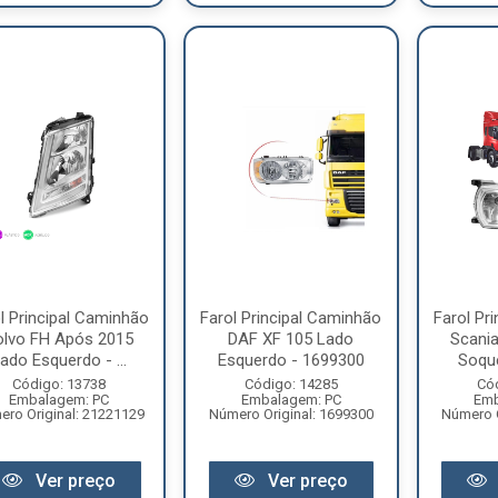
l Principal Caminhão
Farol Principal Caminhão
Farol Pr
olvo FH Após 2015
DAF XF 105 Lado
Scania
ado Esquerdo - ...
Esquerdo - 1699300
Soque
Código: 13738
Código: 14285
Có
Embalagem: PC
Embalagem: PC
Emb
ro Original: 21221129
Número Original: 1699300
Número O
Ver preço
Ver preço