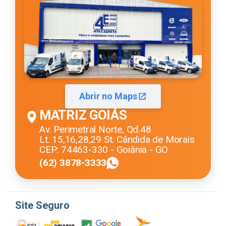
Abrir no Maps
MATRIZ GOIÁS
Av. Perimetral Norte, Qd.48
Lt. 15,16,28,29 St. Cândida de Morais
CEP: 74463-330 - Goiânia - GO
(62) 3878-3333
Site Seguro