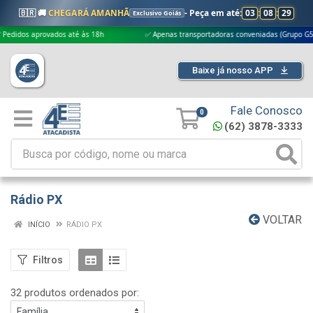
🇧🇷 🚚
CHEGARÁ AMANHÃ
- Peça em até:
03
:
08
:
28
Exclusivo Goiás
ovados até às 18h
✅ Apenas transportadoras conveniadas (Grupo G5)
Baixe já nosso APP
Fale Conosco
0
(62) 3878-3333
Rádio PX
VOLTAR
INÍCIO
RÁDIO PX
Filtros
32 produtos ordenados por: