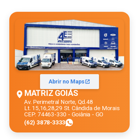
Abrir no Maps
MATRIZ GOIÁS
Av. Perimetral Norte, Qd.48
Lt. 15,16,28,29 St. Cândida de Morais
CEP: 74463-330 - Goiânia - GO
(62) 3878-3333