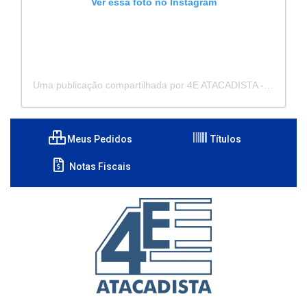
Ver essa foto no Instagram
Uma publicação compartilhada por 4E ATACADISTA - Distribuidora de Pecas e Acessórios (@4eatacadista)
Meus Pedidos
Títulos
Notas Fiscais