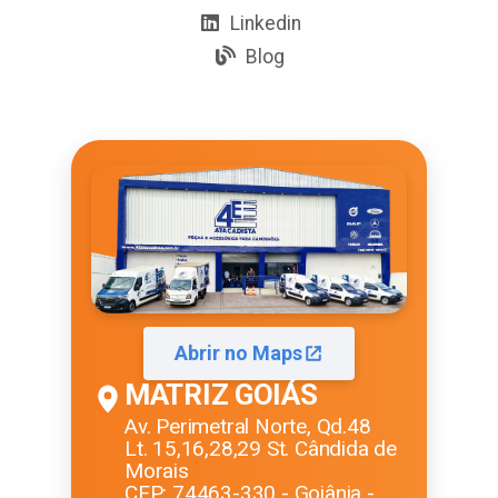
Linkedin
Blog
Abrir no Maps
MATRIZ GOIÁS
Av. Perimetral Norte, Qd.48
Lt. 15,16,28,29 St. Cândida de
Morais
CEP: 74463-330 - Goiânia -