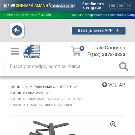
- Cronômetro
🇧🇷 🚚
CHEGARÁ AMANHÃ
00
:
00
:
00
Exclusivo Goiás
desligado
edidos aprovados até às 18h
✅ Apenas transportadoras conveniadas (Grupo G5)
Baixe já nosso APP
Fale Conosco
0
(62) 3878-3333
VOLTAR
INÍCIO
PARA-LAMA & SUPORTE
SUPORTE PARALAMA
SUPORTE, PARALAMA, TRACAO, IVECO, STRALIS,
TRACADO, TRASEIRO, DIREITO, 503348810